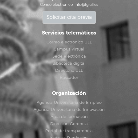
Correo electrónico:
info@fg.ull.es
Solicitar cita previa
Servicios telemáticos
Correo electrónico ULL
Campus Virtual
Sede electrónica
Biblioteca digital
Directorio ULL
Buscador
Organización
Agencia Universitaria de Empleo
Agencia Universitaria de Innovación
Área de formación
Dirección Gerencia
Portal de transparencia
Noticias Fundación