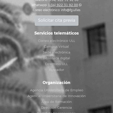
Teléfono: (+34) 922 31 92 00
Whatsapp:
(+34) 922 31 92 00
Correo electrónico:
info@fg.ull.es
Solicitar cita previa
Servicios telemáticos
Correo electrónico ULL
Campus Virtual
Sede electrónica
Biblioteca digital
Directorio ULL
Buscador
Organización
Agencia Universitaria de Empleo
Agencia Universitaria de Innovación
Área de formación
Dirección Gerencia