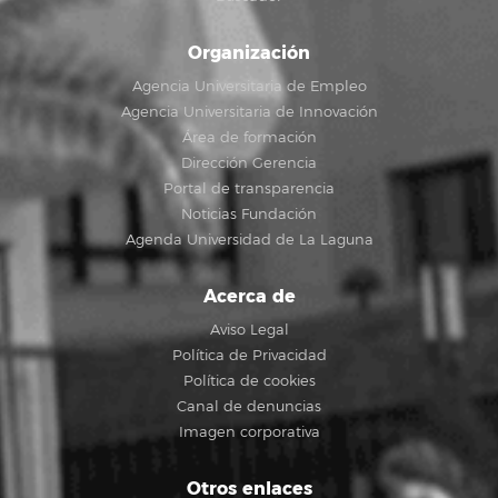
Organización
Agencia Universitaria de Empleo
Agencia Universitaria de Innovación
Área de formación
Dirección Gerencia
Portal de transparencia
Noticias Fundación
Agenda Universidad de La Laguna
Acerca de
Aviso Legal
Política de Privacidad
Política de cookies
Canal de denuncias
Imagen corporativa
Otros enlaces