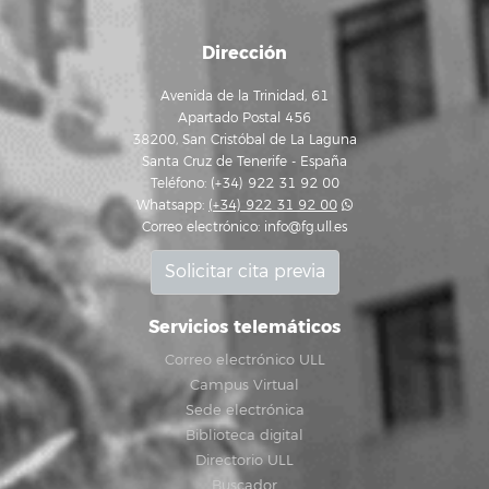
Dirección
Avenida de la Trinidad, 61
Apartado Postal 456
38200, San Cristóbal de La Laguna
Santa Cruz de Tenerife - España
Teléfono: (+34) 922 31 92 00
Whatsapp:
(+34) 922 31 92 00
Correo electrónico:
info@fg.ull.es
Solicitar cita previa
Servicios telemáticos
Correo electrónico ULL
Campus Virtual
Sede electrónica
Biblioteca digital
Directorio ULL
Buscador