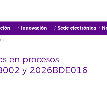
ción
Innovación
Sede electrónica
No
Actualización listados en procesos selectivos: 2026BDB002 y 2026BDE016 [17/04/2026]
dos en procesos
BDB002 y 2026BDE016