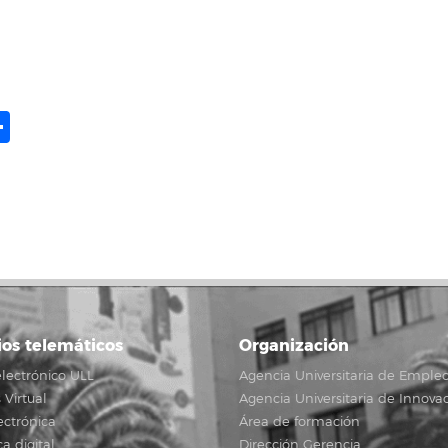
ame
il
opy
Compartir
ink
ios telemáticos
Organización
lectrónico ULL
Agencia Universitaria de Emple
Virtual
Agencia Universitaria de Innova
ectrónica
Área de formación
ca digital
Dirección Gerencia