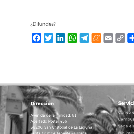
¿Difundes?
Facebook
Twitter
LinkedIn
WhatsApp
Telegram
Mene
Ema
C
L
Servic
Dirección
Correo e
Avenida de la Trinidad, 61
Campus 
Apartado Postal 456
Sede el
38200, San Cristóbal de La Laguna
Bibliote
Santa Cruz de Tenerife - España