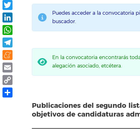
Facebook
Puedes acceder a la convocatoria p
Twitter
buscador.
LinkedIn
WhatsApp
Telegram
En la convocatoria encontrarás toda l
Meneame
alegación asociado, etcétera.
Email
Copy
Link
Compartir
Publicaciones del segundo lis
objetivos de candidaturas adm