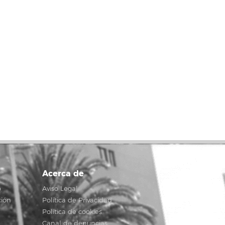
Acerca de
o
Aviso Legal
ción
Política de Privacidad
Política de cookies
Canal de denuncias