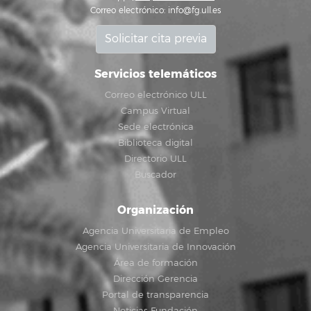
Correo electrónico:
info@fg.ull.es
Solicitar cita previa
Servicios telemáticos
Correo electrónico ULL
Campus Virtual
Sede electrónica
Biblioteca digital
Directorio ULL
Buscador
Organización
Agencia Universitaria de Empleo
Agencia Universitaria de Innovación
Área de formación
Dirección Gerencia
Portal de transparencia
Noticias Fundación