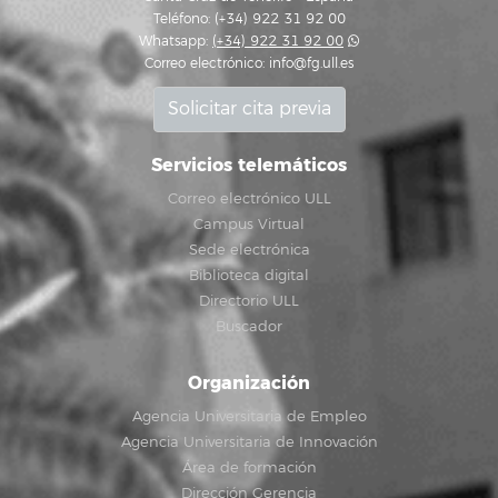
Teléfono: (+34) 922 31 92 00
Whatsapp:
(+34) 922 31 92 00
Correo electrónico:
info@fg.ull.es
Solicitar cita previa
Servicios telemáticos
Correo electrónico ULL
Campus Virtual
Sede electrónica
Biblioteca digital
Directorio ULL
Buscador
Organización
Agencia Universitaria de Empleo
Agencia Universitaria de Innovación
Área de formación
Dirección Gerencia