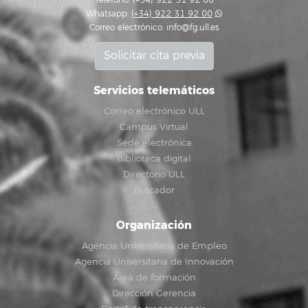
Teléfono: (+34) 922 31 92 00
Whatsapp:
(+34) 922 31 92 00
Correo electrónico:
info@fg.ull.es
Solicitar cita previa
Servicios telemáticos
Correo electrónico ULL
Campus Virtual
Sede electrónica
Biblioteca digital
Directorio ULL
Buscador
Organización
Agencia Universitaria de Empleo
Agencia Universitaria de Innovación
Área de formación
Dirección Gerencia