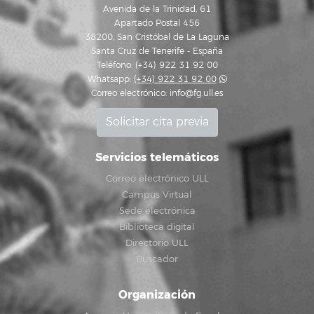
Avenida de la Trinidad, 61
Apartado Postal 456
38200, San Cristóbal de La Laguna
Santa Cruz de Tenerife - España
Teléfono: (+34) 922 31 92 00
Whatsapp:
(+34) 922 31 92 00
Correo electrónico:
info@fg.ull.es
Solicitar cita previa
Servicios telemáticos
Correo electrónico ULL
Campus Virtual
Sede electrónica
Biblioteca digital
Directorio ULL
Buscador
Organización