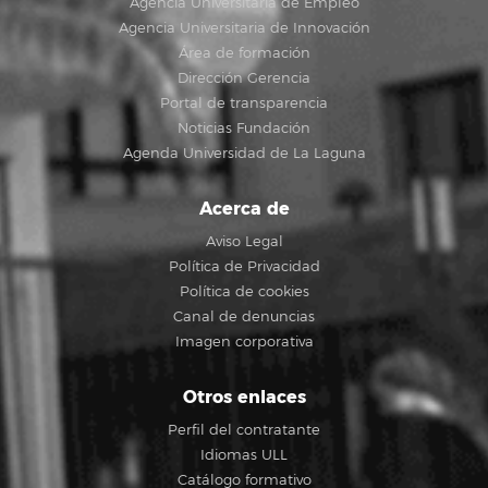
Agencia Universitaria de Empleo
Agencia Universitaria de Innovación
Área de formación
Dirección Gerencia
Portal de transparencia
Noticias Fundación
Agenda Universidad de La Laguna
Acerca de
Aviso Legal
Política de Privacidad
Política de cookies
Canal de denuncias
Imagen corporativa
Otros enlaces
Perfil del contratante
Idiomas ULL
Catálogo formativo