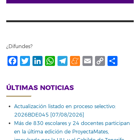
¿Difundes?
Facebook
Twitter
LinkedIn
WhatsApp
Telegram
Meneame
Email
Copy
Comp
Link
ÚLTIMAS NOTICIAS
Actualización listado en proceso selectivo:
2026BDE045 [07/08/2026]
Más de 830 escolares y 24 docentes participan
en la última edición de ProyectaMates,