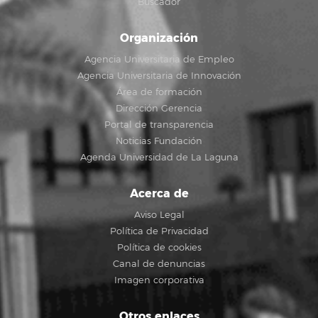
Buscador
Organización
Agencia Universitaria de Empleo
Agencia Universitaria de Innovación
Área de formación
Dirección Gerencia
Portal de transparencia
Noticias Fundación
Agenda Universidad de La Laguna
Acerca de
Aviso Legal
Política de Privacidad
Política de cookies
Canal de denuncias
Imagen corporativa
Otros enlaces