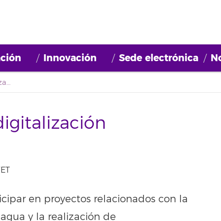
ción
Innovación
Sede electrónica
No
Convocatoria Perfil digitalización (2026BDE015)
digitalización
WET
icipar en proyectos relacionados con la
l agua y la realización de