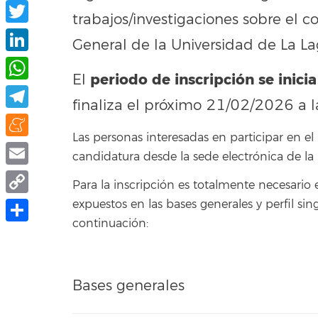
Facebook
trabajos/investigaciones sobre el
Twitter
General de la Universidad de La 
LinkedIn
periodo de inscripción se inicia
El
WhatsApp
finaliza el próximo 21/02/2026 a l
Telegram
Las personas interesadas en participar en e
Meneame
candidatura desde la sede electrónica de la
Email
Para la inscripción es totalmente necesario
Copy
expuestos en las bases generales y perfil si
continuación:
Link
Share
Bases generales