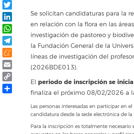
Facebook
Se solicitan candidaturas para la r
Twitter
en relación con la flora en las áre
LinkedIn
investigación de pastoreo y biodiv
WhatsApp
la Fundación General de la Univers
Telegram
líneas de investigación del profeso
Meneame
(2026BDE013).
Email
periodo de inscripción se inicia
El
Copy
finaliza el próximo 08/02/2026 a l
Link
Compartir
Las personas interesadas en participar en e
candidatura desde la sede electrónica de la
Para la inscripción es totalmente necesario