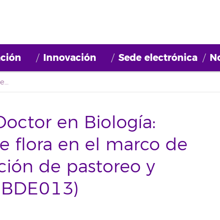
ción
Innovación
Sede electrónica
No
Convocatoria Perfil Doctor en Biología: Estudios y análisis de flora en el marco de la línea de investigación de pastoreo y biodiversidad (2026BDE013)
Doctor en Biología:
de flora en el marco de
ación de pastoreo y
26BDE013)