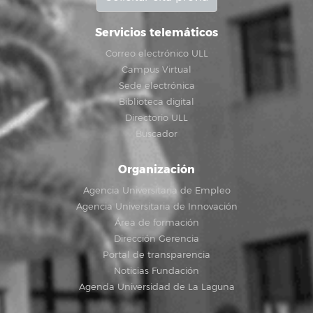
Servicios telemáticos
Correo electrónico ULL
Campus Virtual
Sede electrónica
Biblioteca digital
Directorio ULL
Buscador
Organización
Agencia Universitaria de Empleo
Agencia Universitaria de Innovación
Área de formación
Dirección Gerencia
Portal de transparencia
Noticias Fundación
Agenda Universidad de La Laguna