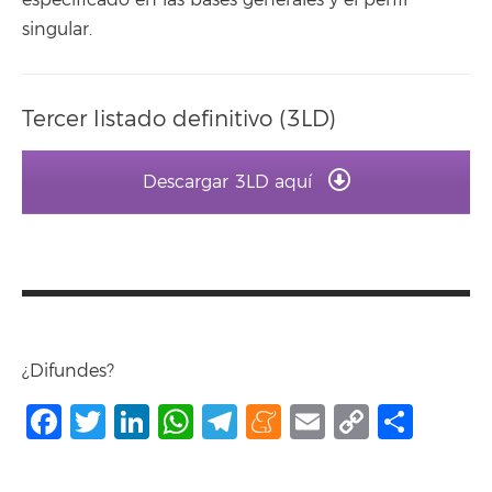
especificado en las bases generales y el perfil
singular.
Tercer listado definitivo (3LD)
Descargar 3LD aquí
¿Difundes?
Facebook
Twitter
LinkedIn
WhatsApp
Telegram
Meneame
Email
Copy
Shar
Link