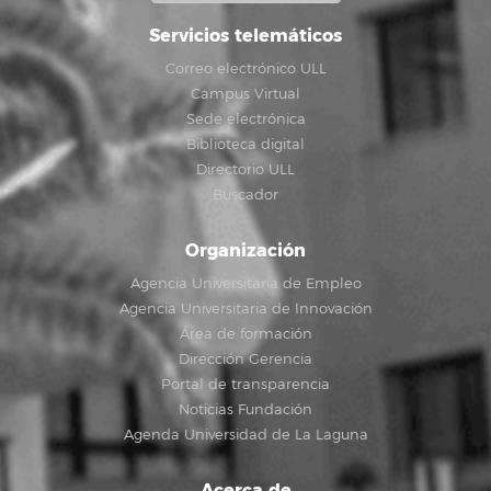
Servicios telemáticos
Correo electrónico ULL
Campus Virtual
Sede electrónica
Biblioteca digital
Directorio ULL
Buscador
Organización
Agencia Universitaria de Empleo
Agencia Universitaria de Innovación
Área de formación
Dirección Gerencia
Portal de transparencia
Noticias Fundación
Agenda Universidad de La Laguna
Acerca de