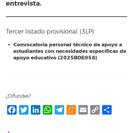
entrevista.
Tercer listado provisional (3LP)
Convocatoria personal técnico de apoyo a
estudiantes con necesidades específicas de
apoyo educativo (2025BDE058)
¿Difundes?
Facebook
Twitter
LinkedIn
WhatsApp
Telegram
Meneame
Email
Copy
Comp
Link