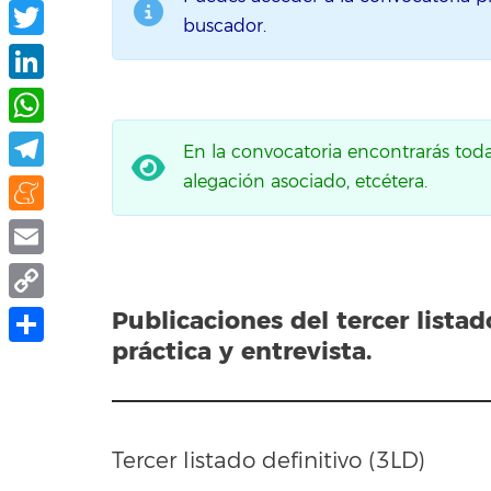
Facebook
buscador.
Twitter
LinkedIn
WhatsApp
En la convocatoria encontrarás toda l
alegación asociado, etcétera.
Telegram
Meneame
Email
Copy
Publicaciones del
tercer lista
práctica y entrevista.
Link
Share
Tercer listado definitivo (3LD)