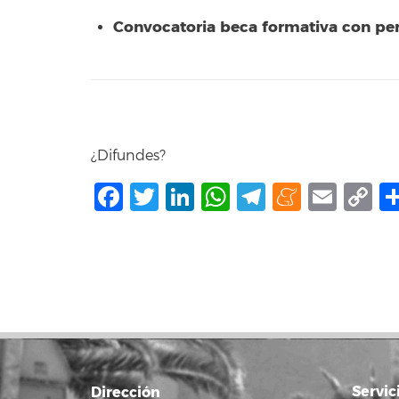
Convocatoria beca formativa con pe
¿Difundes?
Facebook
Twitter
LinkedIn
WhatsApp
Telegram
Mene
Ema
C
L
Servic
Dirección