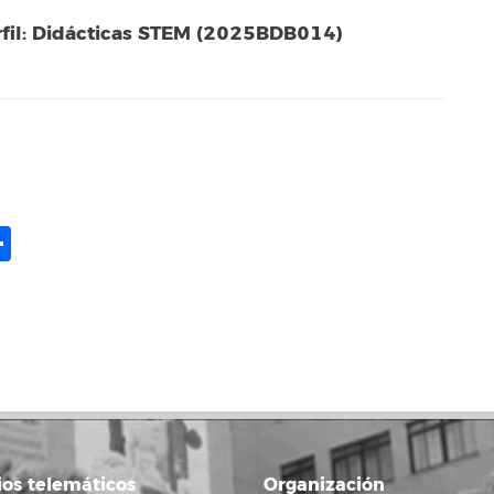
rfil: Didácticas STEM (2025BDB014)
ame
il
opy
Share
ink
ios telemáticos
Organización