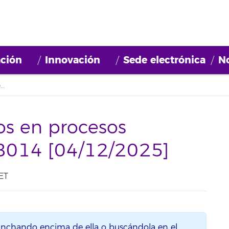
ción
Innovación
Sede electrónica
No
Actualización listados en procesos selectivos: 2025BDB014 [04/12/2025]
dos en procesos
DB014 [04/12/2025]
ET
inchando encima de ella o buscándola en el