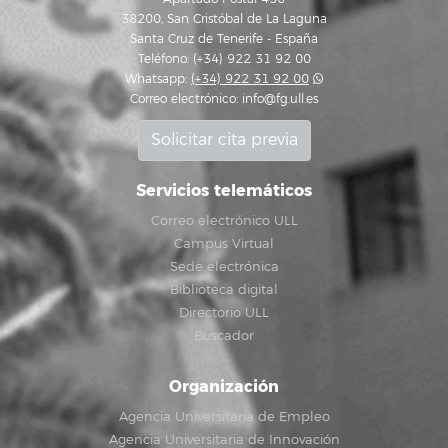
38200, San Cristóbal de La Laguna
Santa Cruz de Tenerife - España
Teléfono: (+34) 922 31 92 00
Whatsapp:
(+34) 922 31 92 00
Correo electrónico:
info@fg.ull.es
Solicitar cita previa
Servicios telemáticos
Correo electrónico ULL
Campus Virtual
Sede electrónica
Biblioteca digital
Directorio ULL
Buscador
Organización
Agencia Universitaria de Empleo
Agencia Universitaria de Innovación