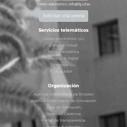
Correo electrónico:
info@fg.ull.es
Solicitar cita previa
Servicios telemáticos
Correo electrónico ULL
Campus Virtual
Sede electrónica
Biblioteca digital
Directorio ULL
Buscador
Organización
Agencia Universitaria de Empleo
Agencia Universitaria de Innovación
Área de formación
Dirección Gerencia
Portal de transparencia
Noticias Fundación