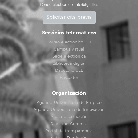
Correo electrónico:
info@fg.ull.es
Solicitar cita previa
Servicios telemáticos
Correo electrónico ULL
Campus Virtual
Sede electrónica
Biblioteca digital
Directorio ULL
Buscador
Organización
Agencia Universitaria de Empleo
Agencia Universitaria de Innovación
Área de formación
Dirección Gerencia
Portal de transparencia
Noticias Fundación