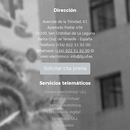
Dirección
Avenida de la Trinidad, 61
Apartado Postal 456
38200, San Cristóbal de La Laguna
Santa Cruz de Tenerife - España
Teléfono: (+34) 922 31 92 00
Whatsapp:
(+34) 922 31 92 00
Correo electrónico:
info@fg.ull.es
Solicitar cita previa
Servicios telemáticos
Correo electrónico ULL
Campus Virtual
Sede electrónica
Biblioteca digital
Directorio ULL
Buscador