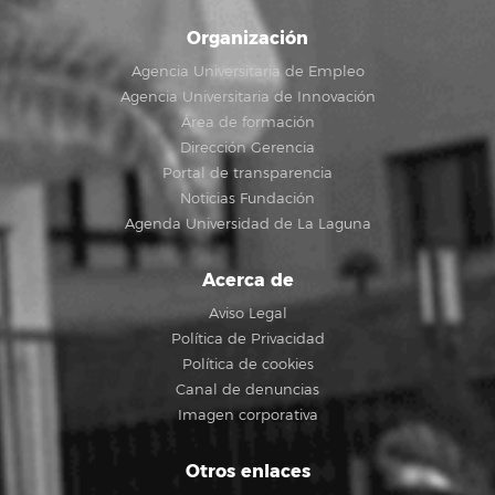
Organización
Agencia Universitaria de Empleo
Agencia Universitaria de Innovación
Área de formación
Dirección Gerencia
Portal de transparencia
Noticias Fundación
Agenda Universidad de La Laguna
Acerca de
Aviso Legal
Política de Privacidad
Política de cookies
Canal de denuncias
Imagen corporativa
Otros enlaces