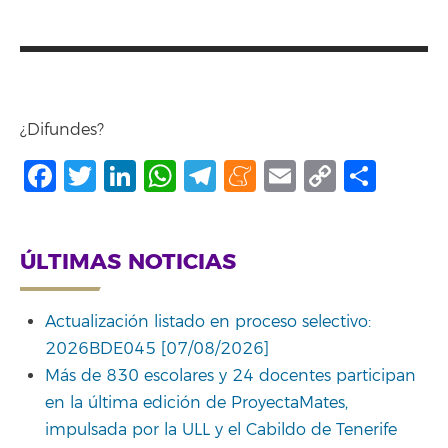
¿Difundes?
Facebook
Twitter
LinkedIn
WhatsApp
Telegram
Meneame
Email
Copy
Comp
Link
ÚLTIMAS NOTICIAS
Actualización listado en proceso selectivo:
2026BDE045 [07/08/2026]
Más de 830 escolares y 24 docentes participan
en la última edición de ProyectaMates,
impulsada por la ULL y el Cabildo de Tenerife