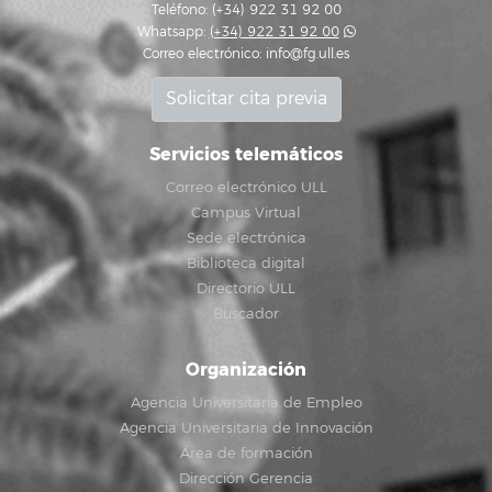
Teléfono: (+34) 922 31 92 00
Whatsapp:
(+34) 922 31 92 00
Correo electrónico:
info@fg.ull.es
Solicitar cita previa
Servicios telemáticos
Correo electrónico ULL
Campus Virtual
Sede electrónica
Biblioteca digital
Directorio ULL
Buscador
Organización
Agencia Universitaria de Empleo
Agencia Universitaria de Innovación
Área de formación
Dirección Gerencia