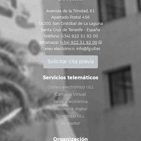
Avenida de la Trinidad, 61
Apartado Postal 456
38200, San Cristóbal de La Laguna
Santa Cruz de Tenerife - España
Teléfono: (+34) 922 31 92 00
Whatsapp:
(+34) 922 31 92 00
Correo electrónico:
info@fg.ull.es
Solicitar cita previa
Servicios telemáticos
Correo electrónico ULL
Campus Virtual
Sede electrónica
Biblioteca digital
Directorio ULL
Buscador
Organización