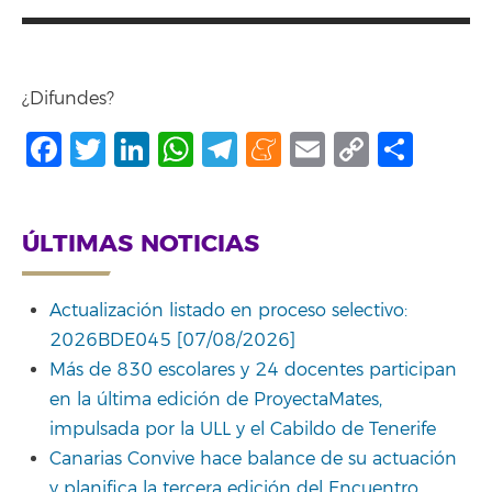
¿Difundes?
Facebook
Twitter
LinkedIn
WhatsApp
Telegram
Meneame
Email
Copy
Comp
Link
ÚLTIMAS NOTICIAS
Actualización listado en proceso selectivo:
2026BDE045 [07/08/2026]
Más de 830 escolares y 24 docentes participan
en la última edición de ProyectaMates,
impulsada por la ULL y el Cabildo de Tenerife
Canarias Convive hace balance de su actuación
y planifica la tercera edición del Encuentro