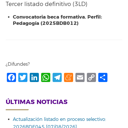
Tercer listado definitivo (3LD)
Convocatoria beca formativa. Perfil:
Pedagogía (2025BDB012)
¿Difundes?
Facebook
Twitter
LinkedIn
WhatsApp
Telegram
Meneame
Email
Copy
Comp
Link
ÚLTIMAS NOTICIAS
Actualización listado en proceso selectivo:
2026BDE045 [07/08/2026]