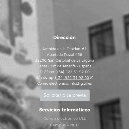
Dirección
Avenida de la Trinidad, 61
Apartado Postal 456
38200, San Cristóbal de La Laguna
Santa Cruz de Tenerife - España
Teléfono: (+34) 922 31 92 00
Whatsapp:
(+34) 922 31 92 00
Correo electrónico:
info@fg.ull.es
Solicitar cita previa
Servicios telemáticos
Correo electrónico ULL
Campus Virtual