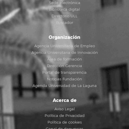
Sede electrónica
Biblioteca digital
Directorio ULL
Buscador
Organización
Agencia Universitaria de Empleo
Agencia Universitaria de Innovación
Área de formación
Dirección Gerencia
Portal de transparencia
Noticias Fundación
Agenda Universidad de La Laguna
Acerca de
Aviso Legal
Política de Privacidad
Política de cookies