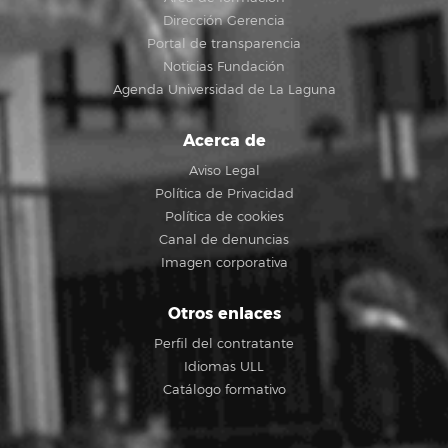
Dirección Gerencia
Portal de transparencia
Noticias Fundación
Agenda Universidad de La Laguna
Acerca de
Aviso Legal
Política de Privacidad
Política de cookies
Canal de denuncias
Imagen corporativa
Otros enlaces
Perfil del contratante
Idiomas ULL
Catálogo formativo