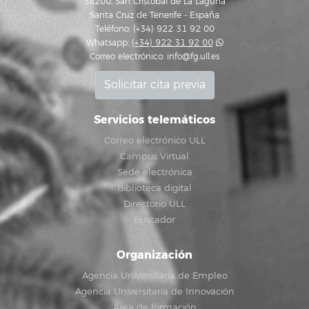
38200, San Cristóbal de La Laguna
Santa Cruz de Tenerife - España
Teléfono: (+34) 922 31 92 00
Whatsapp:
(+34) 922 31 92 00
Correo electrónico:
info@fg.ull.es
Solicitar cita previa
Servicios telemáticos
Correo electrónico ULL
Campus Virtual
Sede electrónica
Biblioteca digital
Directorio ULL
Buscador
Organización
Agencia Universitaria de Empleo
Agencia Universitaria de Innovación
Área de formación