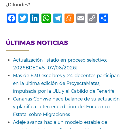
¿Difundes?
Facebook
Twitter
LinkedIn
WhatsApp
Telegram
Meneame
Email
Copy
Comp
Link
ÚLTIMAS NOTICIAS
Actualización listado en proceso selectivo:
2026BDE045 [07/08/2026]
Más de 830 escolares y 24 docentes participan
en la última edición de ProyectaMates,
impulsada por la ULL y el Cabildo de Tenerife
Canarias Convive hace balance de su actuación
y planifica la tercera edición del Encuentro
Estatal sobre Migraciones
Adeje avanza hacia un modelo estable de