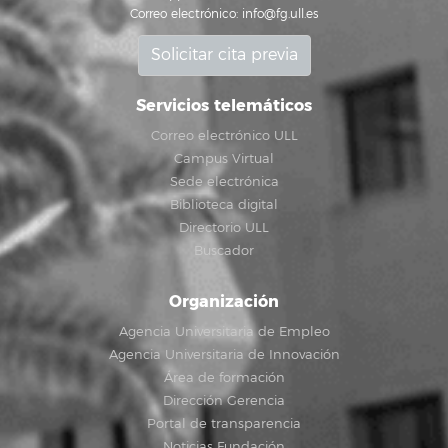
Correo electrónico:
info@fg.ull.es
Solicitar cita previa
Servicios telemáticos
Correo electrónico ULL
Campus Virtual
Sede electrónica
Biblioteca digital
Directorio ULL
Buscador
Organización
Agencia Universitaria de Empleo
Agencia Universitaria de Innovación
Área de formación
Dirección Gerencia
Portal de transparencia
Noticias Fundación