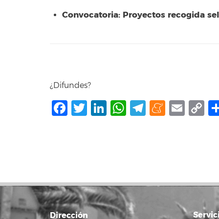
Convocatoria: Proyectos recogida s
¿Difundes?
Facebook
Twitter
LinkedIn
WhatsApp
Telegram
Mene
Ema
C
L
Servic
Dirección