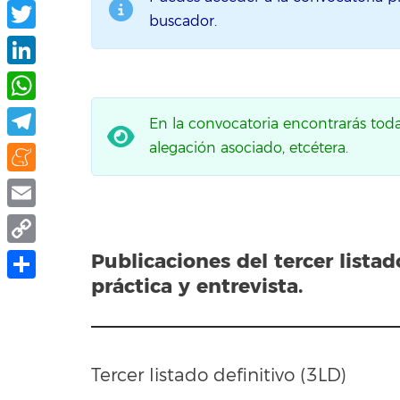
Facebook
buscador.
Twitter
LinkedIn
WhatsApp
En la convocatoria encontrarás toda l
alegación asociado, etcétera.
Telegram
Meneame
Email
Copy
Publicaciones del
tercer lista
práctica y entrevista.
Link
Share
Tercer listado definitivo (3LD)