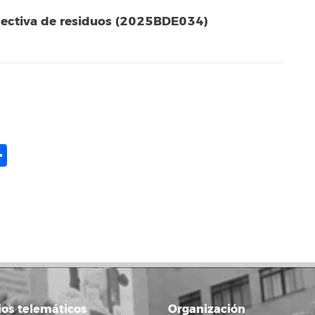
electiva de residuos (2025BDE034)
ame
il
opy
Share
ink
ios telemáticos
Organización