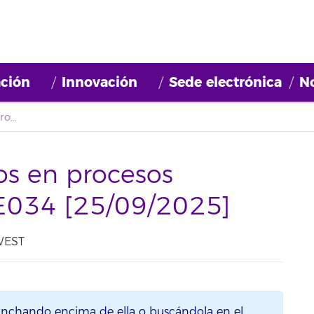
ción
Innovación
Sede electrónica
No
Actualización listados en procesos selectivos: 2025BDE034 [25/09/2025]
dos en procesos
DE034 [25/09/2025]
 WEST
inchando encima de ella o buscándola en el