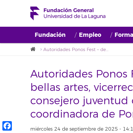
Fundación
Empleo
Forma
Autoridades Ponos Fest – decano facultad bellas artes, vicerrectora alumnado ull, consejero juventud cabildo tf y coordinadora de Ponos
Autoridades Ponos F
bellas artes, vicerr
consejero juventud c
coordinadora de Po
miércoles 24 de septiembre de 2025 - 14