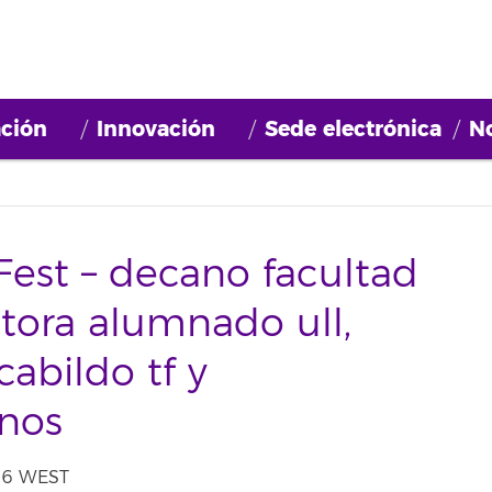
ción
Innovación
Sede electrónica
No
est – decano facultad
ectora alumnado ull,
abildo tf y
nos
:16 WEST