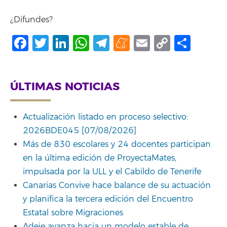
¿Difundes?
Facebook
Twitter
LinkedIn
WhatsApp
Telegram
Meneame
Email
Copy
Comp
Link
ÚLTIMAS NOTICIAS
Actualización listado en proceso selectivo:
2026BDE045 [07/08/2026]
Más de 830 escolares y 24 docentes participan
en la última edición de ProyectaMates,
impulsada por la ULL y el Cabildo de Tenerife
Canarias Convive hace balance de su actuación
y planifica la tercera edición del Encuentro
Estatal sobre Migraciones
Adeje avanza hacia un modelo estable de