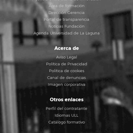
Área de formación
Dirección Gerencia
Portal de transparencia
Noticias Fundación
Agenda Universidad de La Laguna
Acerca de
Aviso Legal
Política de Privacidad
Política de cookies
Canal de denuncias
Imagen corporativa
Otros enlaces
Perfil del contratante
Idiomas ULL
Catálogo formativo