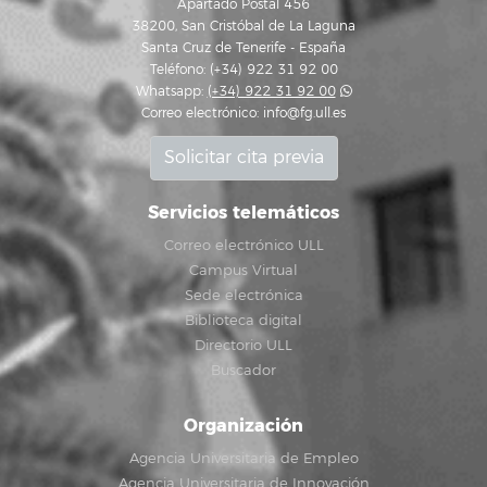
Apartado Postal 456
38200, San Cristóbal de La Laguna
Santa Cruz de Tenerife - España
Teléfono: (+34) 922 31 92 00
Whatsapp:
(+34) 922 31 92 00
Correo electrónico:
info@fg.ull.es
Solicitar cita previa
Servicios telemáticos
Correo electrónico ULL
Campus Virtual
Sede electrónica
Biblioteca digital
Directorio ULL
Buscador
Organización
Agencia Universitaria de Empleo
Agencia Universitaria de Innovación