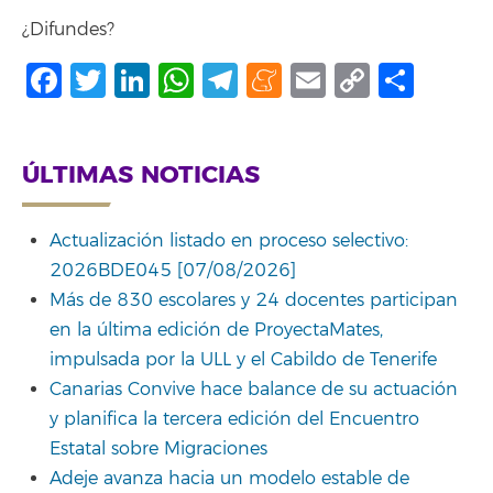
¿Difundes?
Facebook
Twitter
LinkedIn
WhatsApp
Telegram
Meneame
Email
Copy
Comp
Link
ÚLTIMAS NOTICIAS
Actualización listado en proceso selectivo:
2026BDE045 [07/08/2026]
Más de 830 escolares y 24 docentes participan
en la última edición de ProyectaMates,
impulsada por la ULL y el Cabildo de Tenerife
Canarias Convive hace balance de su actuación
y planifica la tercera edición del Encuentro
Estatal sobre Migraciones
Adeje avanza hacia un modelo estable de