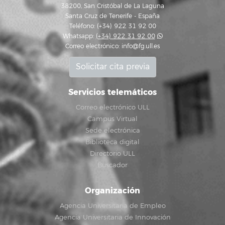
38200, San Cristóbal de La Laguna
Santa Cruz de Tenerife - España
Teléfono: (+34) 922 31 92 00
Whatsapp:
(+34) 922 31 92 00
Correo electrónico:
info@fg.ull.es
Solicitar cita previa
Servicios telemáticos
Correo electrónico ULL
Campus Virtual
Sede electrónica
Biblioteca digital
Directorio ULL
Buscador
Organización
Agencia Universitaria de Empleo
Agencia Universitaria de Innovación