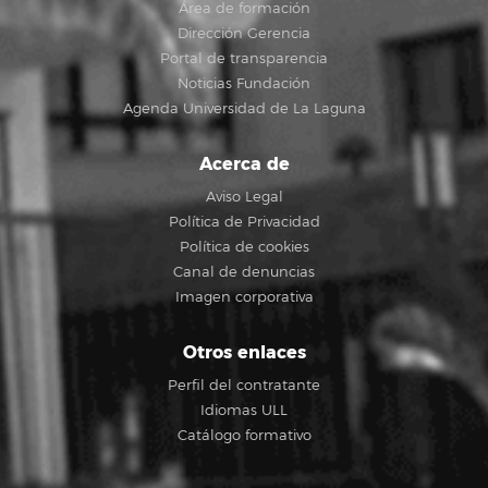
Área de formación
Dirección Gerencia
Portal de transparencia
Noticias Fundación
Agenda Universidad de La Laguna
Acerca de
Aviso Legal
Política de Privacidad
Política de cookies
Canal de denuncias
Imagen corporativa
Otros enlaces
Perfil del contratante
Idiomas ULL
Catálogo formativo