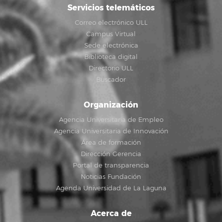
Servicios telemáticos
Correo electrónico ULL
Campus Virtual
Sede electrónica
Biblioteca digital
Directorio ULL
Buscador
Organización
Agencia Universitaria de Empleo
Agencia Universitaria de Innovación
Área de formación
Dirección Gerencia
Portal de transparencia
Noticias Fundación
Agenda Universidad de La Laguna
Acerca de