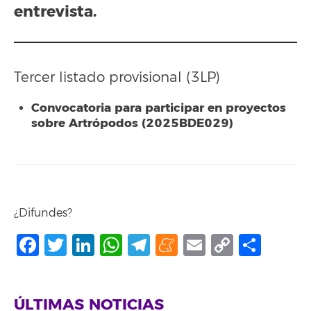
entrevista.
Tercer listado provisional (3LP)
Convocatoria para participar en proyectos
sobre Artrópodos (2025BDE029)
¿Difundes?
Facebook
Twitter
LinkedIn
WhatsApp
Telegram
Meneame
Email
Copy
Comp
Link
ÚLTIMAS NOTICIAS