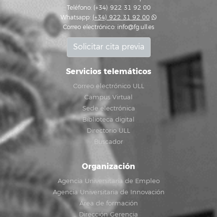
Teléfono: (+34) 922 31 92 00
Whatsapp:
(+34) 922 31 92 00
Correo electrónico:
info@fg.ull.es
Solicitar cita previa
Servicios telemáticos
Correo electrónico ULL
Campus Virtual
Sede electrónica
Biblioteca digital
Directorio ULL
Buscador
Organización
Agencia Universitaria de Empleo
Agencia Universitaria de Innovación
Área de formación
Dirección Gerencia