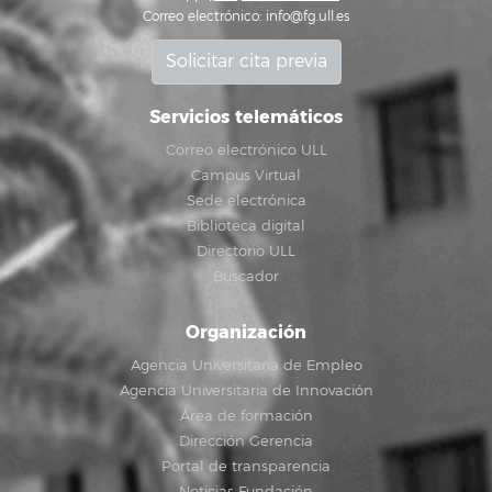
Correo electrónico:
info@fg.ull.es
Solicitar cita previa
Servicios telemáticos
Correo electrónico ULL
Campus Virtual
Sede electrónica
Biblioteca digital
Directorio ULL
Buscador
Organización
Agencia Universitaria de Empleo
Agencia Universitaria de Innovación
Área de formación
Dirección Gerencia
Portal de transparencia
Noticias Fundación