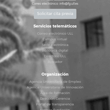
Correo electrónico:
info@fg.ull.es
Solicitar cita previa
Servicios telemáticos
Correo electrónico ULL
Campus Virtual
Sede electrónica
Biblioteca digital
Directorio ULL
Buscador
Organización
Agencia Universitaria de Empleo
Agencia Universitaria de Innovación
Área de formación
Dirección Gerencia
Portal de transparencia
Noticias Fundación