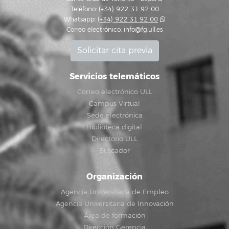
Teléfono: (+34) 922 31 92 00
Whatsapp:
(+34) 922 31 92 00
Correo electrónico:
info@fg.ull.es
Solicitar cita previa
Servicios telemáticos
Correo electrónico ULL
Campus Virtual
Sede electrónica
Biblioteca digital
Directorio ULL
Buscador
Organización
Agencia Universitaria de Empleo
Agencia Universitaria de Innovación
Área de formación
Dirección Gerencia