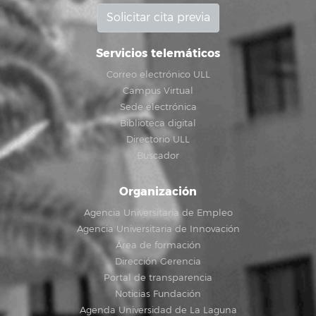
Solicitar cita previa
Servicios telemáticos
Correo electrónico ULL
Campus Virtual
Sede electrónica
Biblioteca digital
Directorio ULL
Buscador
Organización
Agencia Universitaria de Empleo
Agencia Universitaria de Innovación
Área de formación
Dirección Gerencia
Portal de transparencia
Noticias Fundación
Agenda Universidad de La Laguna