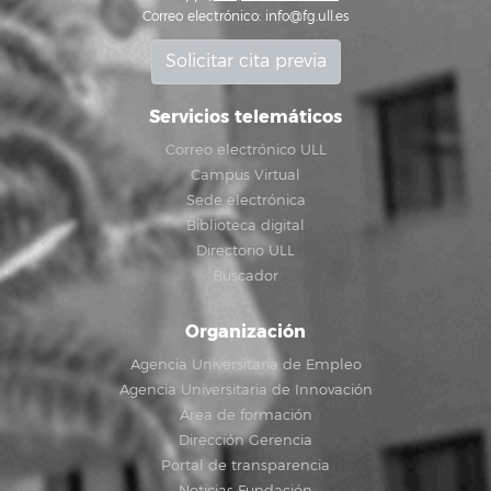
Correo electrónico:
info@fg.ull.es
Solicitar cita previa
Servicios telemáticos
Correo electrónico ULL
Campus Virtual
Sede electrónica
Biblioteca digital
Directorio ULL
Buscador
Organización
Agencia Universitaria de Empleo
Agencia Universitaria de Innovación
Área de formación
Dirección Gerencia
Portal de transparencia
Noticias Fundación