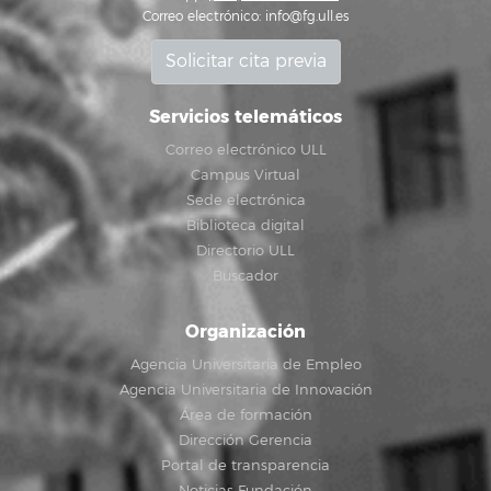
Correo electrónico:
info@fg.ull.es
Solicitar cita previa
Servicios telemáticos
Correo electrónico ULL
Campus Virtual
Sede electrónica
Biblioteca digital
Directorio ULL
Buscador
Organización
Agencia Universitaria de Empleo
Agencia Universitaria de Innovación
Área de formación
Dirección Gerencia
Portal de transparencia
Noticias Fundación