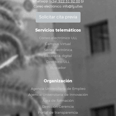
Whatsapp:
(+34) 922 31 92 00
Correo electrónico:
info@fg.ull.es
Solicitar cita previa
Servicios telemáticos
Correo electrónico ULL
Campus Virtual
Sede electrónica
Biblioteca digital
Directorio ULL
Buscador
Organización
Agencia Universitaria de Empleo
Agencia Universitaria de Innovación
Área de formación
Dirección Gerencia
Portal de transparencia