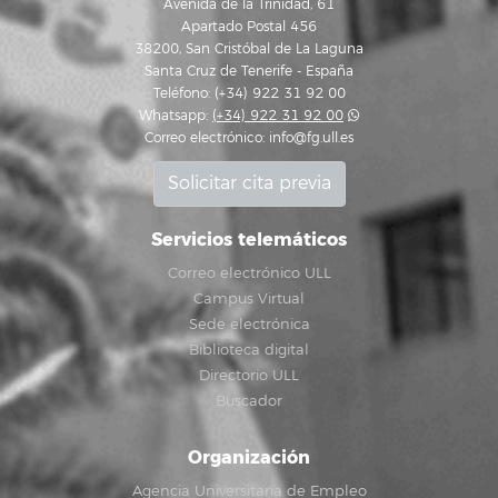
Avenida de la Trinidad, 61
Apartado Postal 456
38200, San Cristóbal de La Laguna
Santa Cruz de Tenerife - España
Teléfono: (+34) 922 31 92 00
Whatsapp:
(+34) 922 31 92 00
Correo electrónico:
info@fg.ull.es
Solicitar cita previa
Servicios telemáticos
Correo electrónico ULL
Campus Virtual
Sede electrónica
Biblioteca digital
Directorio ULL
Buscador
Organización
Agencia Universitaria de Empleo