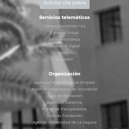
Solicitar cita previa
Servicios telemáticos
Correo electrónico ULL
Campus Virtual
Sede electrónica
Biblioteca digital
Directorio ULL
Buscador
Organización
Agencia Universitaria de Empleo
Agencia Universitaria de Innovación
Área de formación
Dirección Gerencia
Portal de transparencia
Noticias Fundación
Agenda Universidad de La Laguna