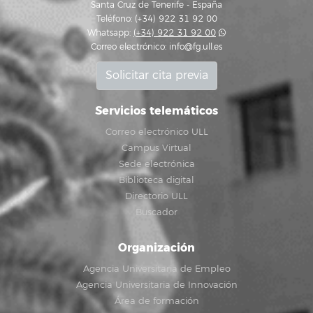
Santa Cruz de Tenerife - España
Teléfono: (+34) 922 31 92 00
Whatsapp:
(+34) 922 31 92 00
Correo electrónico:
info@fg.ull.es
Solicitar cita previa
Servicios telemáticos
Correo electrónico ULL
Campus Virtual
Sede electrónica
Biblioteca digital
Directorio ULL
Buscador
Organización
Agencia Universitaria de Empleo
Agencia Universitaria de Innovación
Área de formación