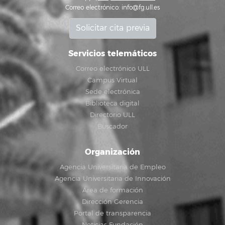
Correo electrónico:
info@fg.ull.es
Solicitar cita previa
Servicios telemáticos
Correo electrónico ULL
Campus Virtual
Sede electrónica
Biblioteca digital
Directorio ULL
Buscador
Organización
Agencia Universitaria de Empleo
Agencia Universitaria de Innovación
Área de formación
Dirección Gerencia
Portal de transparencia
Noticias Fundación