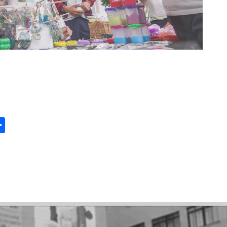
ame
il
opy
Compartir
ink