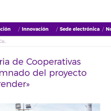
ción
Innovación
Sede electrónica
No
Arona celebra su Feria de Cooperativas Escolares con el alumnado del proyecto «Enseñar para Emprender»
ria de Cooperativas
lumnado del proyecto
render»