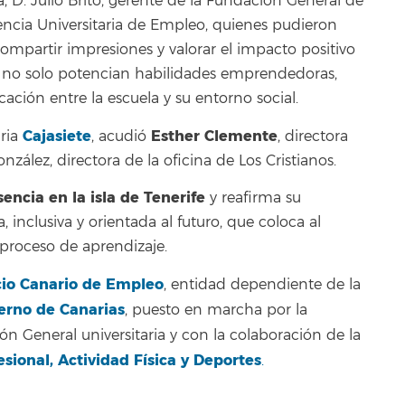
D. Julio Brito, gerente de la Fundación General de
gencia Universitaria de Empleo,
quienes pudieron
ompartir impresiones y valorar el impacto positivo
ue no solo potencian habilidades emprendedoras,
ción entre la escuela y su entorno social.
Cajasiete
Esther Clemente
aria
, acudió
, directora
lez, directora de la oficina de Los Cristianos.
encia en la isla de Tenerife
y reafirma su
nclusiva y orientada al futuro, que coloca al
roceso de aprendizaje.
cio Canario de Empleo
, entidad dependiente de la
erno de Canarias
, puesto en marcha por la
n General universitaria y con la colaboración de la
sional, Actividad Física y Deportes
.