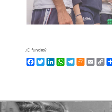
¿Difundes?
Facebook
Twitter
LinkedIn
WhatsApp
Telegram
Mene
Ema
C
L