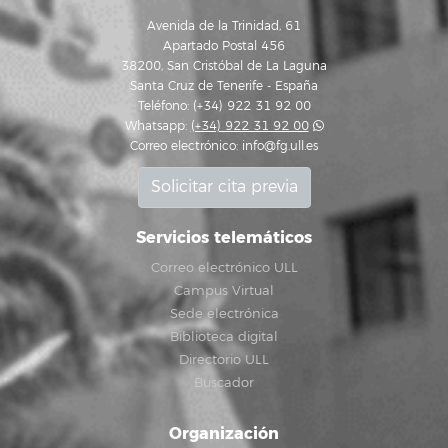
Avenida de la Trinidad, 61
Apartado Postal 456
38200, San Cristóbal de La Laguna
Santa Cruz de Tenerife - España
Teléfono: (+34) 922 31 92 00
Whatsapp:
(+34) 922 31 92 00
Correo electrónico:
info@fg.ull.es
Solicitar cita previa
Servicios telemáticos
Correo electrónico ULL
Campus Virtual
Sede electrónica
Biblioteca digital
Directorio ULL
Buscador
Organización