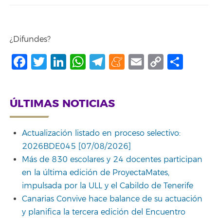
¿Difundes?
Facebook
Twitter
LinkedIn
WhatsApp
Telegram
Meneame
Email
Copy
Comp
Link
ÚLTIMAS NOTICIAS
Actualización listado en proceso selectivo:
2026BDE045 [07/08/2026]
Más de 830 escolares y 24 docentes participan
en la última edición de ProyectaMates,
impulsada por la ULL y el Cabildo de Tenerife
Canarias Convive hace balance de su actuación
y planifica la tercera edición del Encuentro