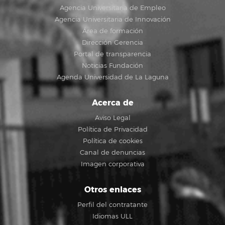
Agencia Universitaria de Empleo
Agencia Universitaria de Innovación
Área de formación
Dirección Gerencia
Portal de transparencia
Noticias Fundación
Agenda Universidad de La Laguna
Acerca de
Aviso Legal
Política de Privacidad
Política de cookies
Canal de denuncias
Imagen corporativa
Otros enlaces
Perfil del contratante
Idiomas ULL