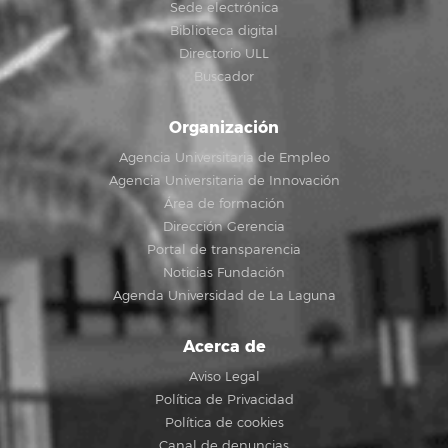
Sede electrónica
Biblioteca digital
Directorio ULL
Buscador
Organización
Agencia Universitaria de Empleo
Agencia Universitaria de Innovación
Área de formación
Dirección Gerencia
Portal de transparencia
Noticias Fundación
Agenda Universidad de La Laguna
Acerca de
Aviso Legal
Política de Privacidad
Política de cookies
Canal de denuncias