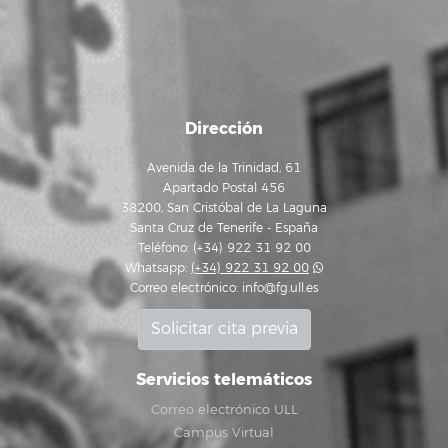
Dirección
Avenida de la Trinidad, 61
Apartado Postal 456
38200, San Cristóbal de La Laguna
Santa Cruz de Tenerife - España
Teléfono: (+34) 922 31 92 00
Whatsapp:
(+34) 922 31 92 00
Correo electrónico:
info@fg.ull.es
Solicitar cita previa
Servicios telemáticos
Correo electrónico ULL
Campus Virtual