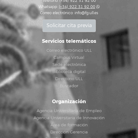
Teléfono: (+34) 922 31 92 00
Whatsapp:
(+34) 922 31 92 00
Correo electrónico:
info@fg.ull.es
Solicitar cita previa
Servicios telemáticos
Correo electrónico ULL
Campus Virtual
Sede electrónica
Biblioteca digital
Directorio ULL
Buscador
Organización
Agencia Universitaria de Empleo
Agencia Universitaria de Innovación
Área de formación
Dirección Gerencia