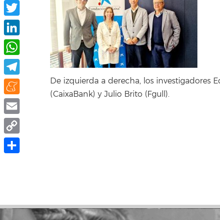
Facebook
Twitter
LinkedIn
WhatsApp
De izquierda a derecha, los investigadores E
Telegram
(CaixaBank) y Julio Brito (Fgull).
Meneame
Email
Copy
Link
Compartir