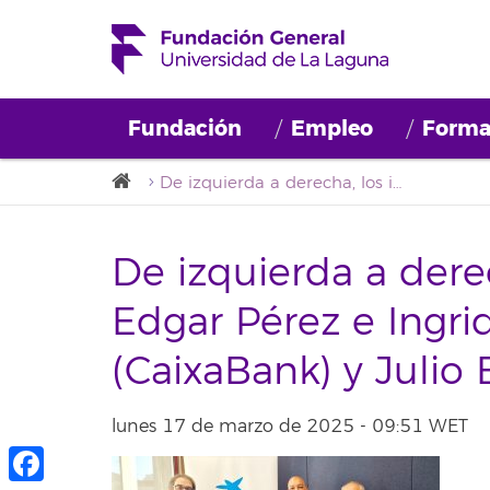
Fundación
Empleo
Forma
De izquierda a derecha, los investigadores Edgar Pérez e Ingrid Morales, Gustavo Riera (CaixaBank) y Julio Brito (Fgull).
De izquierda a dere
Edgar Pérez e Ingri
(CaixaBank) y Julio B
lunes 17 de marzo de 2025 - 09:51 WET