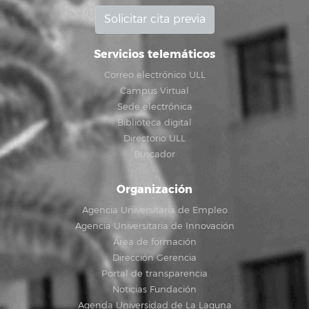
Solicitar cita previa
Servicios telemáticos
Correo electrónico ULL
Campus Virtual
Sede electrónica
Biblioteca digital
Directorio ULL
Buscador
Organización
Agencia Universitaria de Empleo
Agencia Universitaria de Innovación
Área de formación
Dirección Gerencia
Portal de transparencia
Noticias Fundación
Agenda Universidad de La Laguna