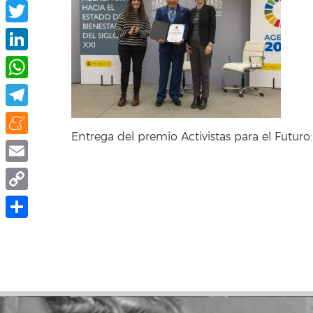
Facebook
Twitter
LinkedIn
WhatsApp
Telegram
Entrega del premio Activistas para el Futu
Meneame
Email
Copy
Link
Compartir