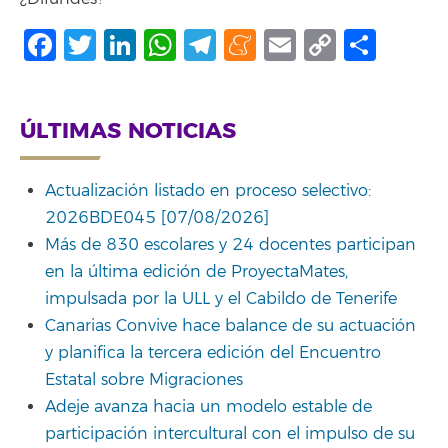
Facebook
Twitter
LinkedIn
WhatsApp
Telegram
Meneame
Email
Copy
Comp
Link
ÚLTIMAS NOTICIAS
Actualización listado en proceso selectivo:
2026BDE045 [07/08/2026]
Más de 830 escolares y 24 docentes participan
en la última edición de ProyectaMates,
impulsada por la ULL y el Cabildo de Tenerife
Canarias Convive hace balance de su actuación
y planifica la tercera edición del Encuentro
Estatal sobre Migraciones
Adeje avanza hacia un modelo estable de
participación intercultural con el impulso de su