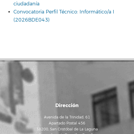
ciudadanía
Convocatoria Perfil Técnico: Informático/a I
(2026BDE043)
Dirección
Avenida de la Trinidad, 61
Apartado Postal 456
38200, San Cristóbal de La Laguna