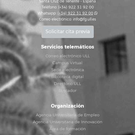
Santa Cruz de Tenerife - España
Teléfono: (+34) 922 31 92 00
Whatsapp:
(+34) 922 31 92 00
Correo electrónico:
info@fg.ull.es
Solicitar cita previa
Servicios telemáticos
Correo electrónico ULL
Campus Virtual
Sede electrónica
Biblioteca digital
Directorio ULL
Buscador
Organización
Agencia Universitaria de Empleo
Agencia Universitaria de Innovación
Área de formación