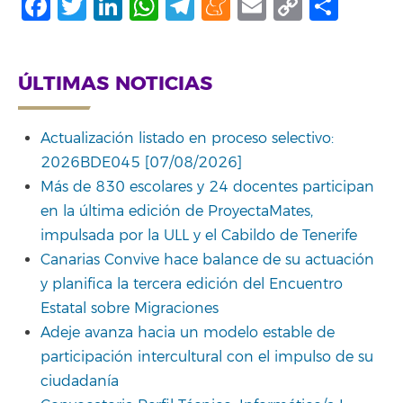
Facebook
Twitter
LinkedIn
WhatsApp
Telegram
Meneame
Email
Copy
Comp
Link
ÚLTIMAS NOTICIAS
Actualización listado en proceso selectivo:
2026BDE045 [07/08/2026]
Más de 830 escolares y 24 docentes participan
en la última edición de ProyectaMates,
impulsada por la ULL y el Cabildo de Tenerife
Canarias Convive hace balance de su actuación
y planifica la tercera edición del Encuentro
Estatal sobre Migraciones
Adeje avanza hacia un modelo estable de
participación intercultural con el impulso de su
ciudadanía