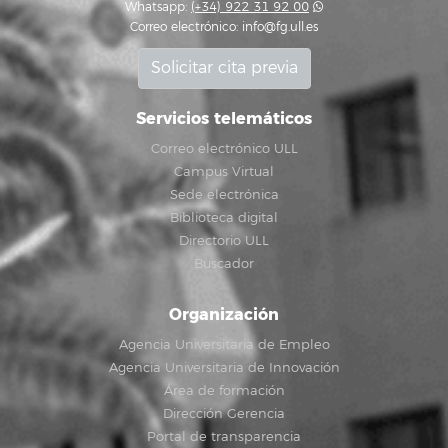
Whatsapp:
(+34) 922 31 92 00
Correo electrónico:
info@fg.ull.es
Solicitar cita previa
Servicios telemáticos
Correo electrónico ULL
Campus Virtual
Sede electrónica
Biblioteca digital
Directorio ULL
Buscador
Organización
Agencia Universitaria de Empleo
Agencia Universitaria de Innovación
Área de formación
Dirección Gerencia
Portal de transparencia